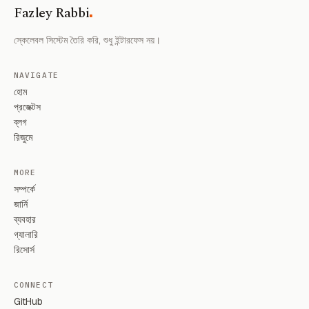
.
Fazley Rabbi
স্কেলেবল সিস্টেম তৈরি করি, শুধু ইন্টারফেস নয়।
NAVIGATE
হোম
প্রজেক্টস
ব্লগ
রিজুমে
MORE
সম্পর্কে
জার্নি
ব্যবহার
গ্যালারি
রিসোর্স
CONNECT
GitHub