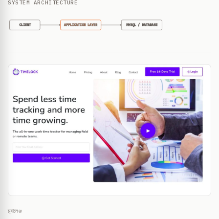
SYSTEM ARCHITECTURE
CLIENT
APPLICATION LAYER
MYSQL / DATABASE
চ্যালেঞ্জ