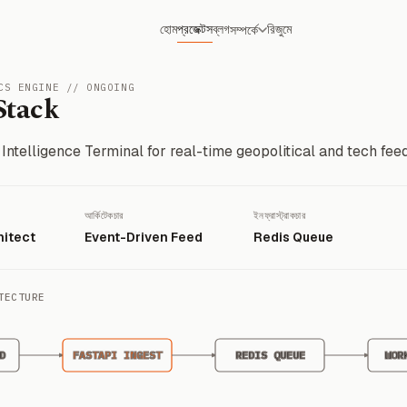
হোম
প্রজেক্টস
ব্লগ
রিজুমে
সম্পর্কে
CS ENGINE // ONGOING
Stack
ntelligence Terminal for real-time geopolitical and tech feed 
আর্কিটেকচার
ইনফ্রাস্ট্রাকচার
itect
Event-Driven Feed
Redis Queue
TECTURE
D
FASTAPI INGEST
REDIS QUEUE
WOR