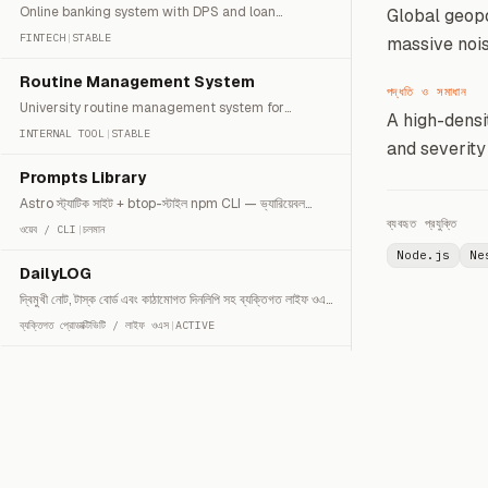
Online banking system with DPS and loan
Global geopo
management.
FINTECH
|
STABLE
massive nois
Routine Management System
পদ্ধতি ও সমাধান
University routine management system for
A high-densi
conflict-free scheduling.
INTERNAL TOOL
|
STABLE
and severity 
Prompts Library
Astro স্ট্যাটিক সাইট + btop-স্টাইল npm CLI — ভ্যারিয়েবল
ইন্টারপোলেশন ও ডিপ লিংক সহ পুনঃব্যবহারযোগ্য AI prompt।
ব্যবহৃত প্রযুক্তি
ওয়েব / CLI
|
চলমান
Node.js
Ne
DailyLOG
দ্বিমুখী নোট, টাস্ক বোর্ড এবং কাঠামোগত দিনলিপি সহ ব্যক্তিগত লাইফ ওএস
ও প্রোডাক্টিভিটি ড্যাশবোর্ড।
ব্যক্তিগত প্রোডাক্টিভিটি / লাইফ ওএস
|
ACTIVE