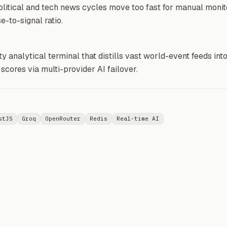
litical and tech news cycles move too fast for manual monito
e-to-signal ratio.
ty analytical terminal that distills vast world-event feeds in
scores via multi-provider AI failover.
stJS
Groq
OpenRouter
Redis
Real-time AI