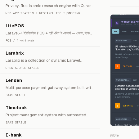
Privacy-first Islamic research engine with Quran,
hadith, and AI chat.
WEB APPLICATION / RESEARCH TOOLS
|
ONGOING
LitePOS
Laravel-এ ইউনিফাইড POS + মাল্টি-থিম ই-কমার্স — সেলস, স্টক,
রিটার্ন, স্টোরফ্রন্ট ও Dockerized ডিপ্লয়।
POS / ই-কমার্স
|
চলমান
Larabrix
Larabrix is a collection of dynamic Laravel
modules based on latest Tabler admin panel
OPEN SOURCE
|
STABLE
Lenden
Multi-purpose payment gateway system built with
Laravel 8
SAAS
|
STABLE
Timelock
Project management system with automated
screenshot capture for time verification.
SAAS
|
STABLE
E-bank
চ্যালেঞ্জ