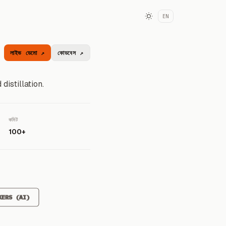
EN
লাইভ ডেমো ↗
কোডবেস ↗
distillation.
কমিট
100+
KERS (AI)