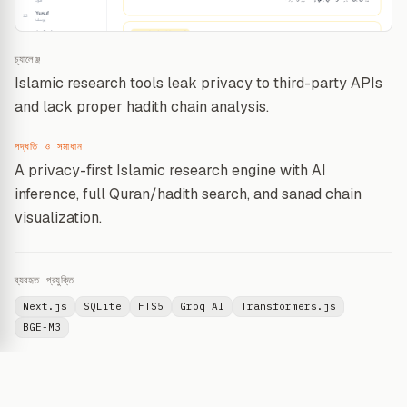
চ্যালেঞ্জ
Islamic research tools leak privacy to third-party APIs
and lack proper hadith chain analysis.
পদ্ধতি ও সমাধান
A privacy-first Islamic research engine with AI
inference, full Quran/hadith search, and sanad chain
visualization.
ব্যবহৃত প্রযুক্তি
Next.js
SQLite
FTS5
Groq AI
Transformers.js
BGE-M3