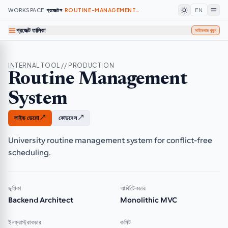
WORKSPACE
/
প্রজেক্টস
/
ROUTINE-MANAGEMENT-SYSTEM
EN
প্রজেক্ট তালিকা
সাইডবার খুলুন
INTERNAL TOOL // PRODUCTION
Routine Management
System
লাইভ ডেমো ↗
কোডবেস ↗
University routine management system for conflict-free
scheduling.
ভূমিকা
আর্কিটেকচার
Backend Architect
Monolithic MVC
ইনফ্রাস্ট্রাকচার
কমিট