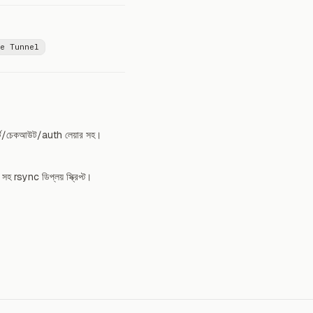
e Tunnel
্ট/চেকআউট/auth লেয়ার সহ।
sync ডিপ্লয় স্ক্রিপ্ট।