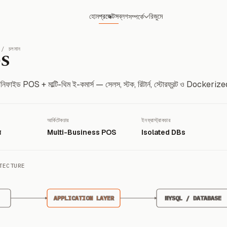
হোম
প্রজেক্টস
ব্লগ
রিজুমে
সম্পর্কে
// চলমান
OS
াইড POS + মাল্টি-থিম ই-কমার্স — সেলস, স্টক, রিটার্ন, স্টোরফ্রন্ট ও Dockerize
আর্কিটেকচার
ইনফ্রাস্ট্রাকচার
র
Multi-Business POS
Isolated DBs
TECTURE
APPLICATION LAYER
MYSQL / DATABASE