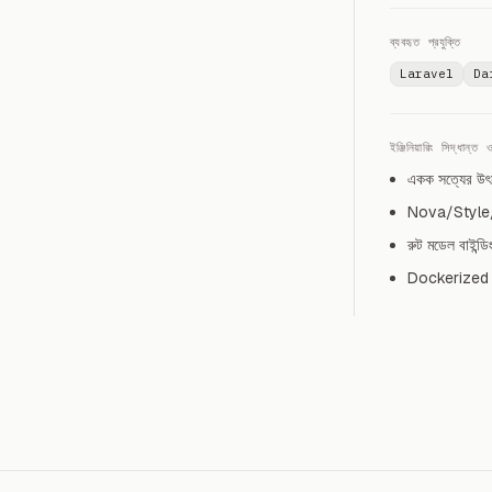
ব্যবহৃত প্রযুক্তি
Laravel
Da
ইঞ্জিনিয়ারিং সিদ্ধান্
একক সত্যের উৎস 
Nova/Style/F
রুট মডেল বাইন্
Dockerized স্