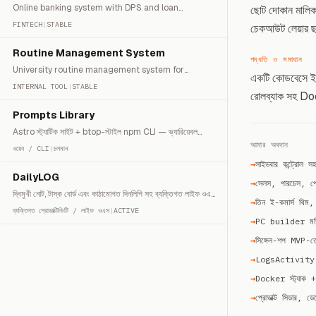
Online banking system with DPS and loan
ছোট দোকান মালিকরা
management.
FINTECH
|
STABLE
চেকআউট লেয়ার ছ
Routine Management System
পদ্ধতি ও সমাধান
University routine management system for
একটি কোডবেসে ইউ
conflict-free scheduling.
INTERNAL TOOL
|
STABLE
রোলব্যাক সহ Do
Prompts Library
Astro স্ট্যাটিক সাইট + btop-স্টাইল npm CLI — ভ্যারিয়েবল
ইন্টারপোলেশন ও ডিপ লিংক সহ পুনঃব্যবহারযোগ্য AI prompt।
আমার অবদান
ওয়েব / CLI
|
চলমান
→
সাইডবার কন্ট্রোল স
DailyLOG
→
সেলস, পারচেস, প্রোড
দ্বিমুখী নোট, টাস্ক বোর্ড এবং কাঠামোগত দিনলিপি সহ ব্যক্তিগত লাইফ ওএস
→
তিন ই-কমার্স থিম,
ও প্রোডাক্টিভিটি ড্যাশবোর্ড।
ব্যক্তিগত প্রোডাক্টিভিটি / লাইফ ওএস
|
ACTIVE
→
PC builder মড
→
সিঙ্গেল-শপ MVP-ত
→
LogsActivity 
→
Docker স্ট্যাক
→
প্রোডাক্ট সিডার,