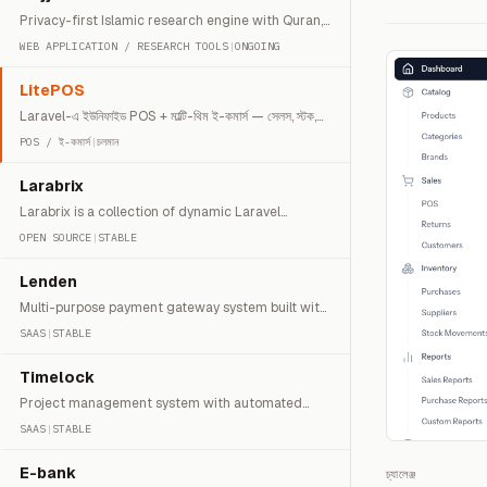
Privacy-first Islamic research engine with Quran,
hadith, and AI chat.
WEB APPLICATION / RESEARCH TOOLS
|
ONGOING
LitePOS
Laravel-এ ইউনিফাইড POS + মাল্টি-থিম ই-কমার্স — সেলস, স্টক,
রিটার্ন, স্টোরফ্রন্ট ও Dockerized ডিপ্লয়।
POS / ই-কমার্স
|
চলমান
Larabrix
Larabrix is a collection of dynamic Laravel
modules based on latest Tabler admin panel
OPEN SOURCE
|
STABLE
Lenden
Multi-purpose payment gateway system built with
Laravel 8
SAAS
|
STABLE
Timelock
Project management system with automated
screenshot capture for time verification.
SAAS
|
STABLE
E-bank
চ্যালেঞ্জ