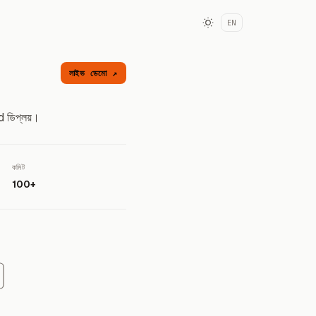
EN
লাইভ ডেমো ↗
d ডিপ্লয়।
কমিট
100+