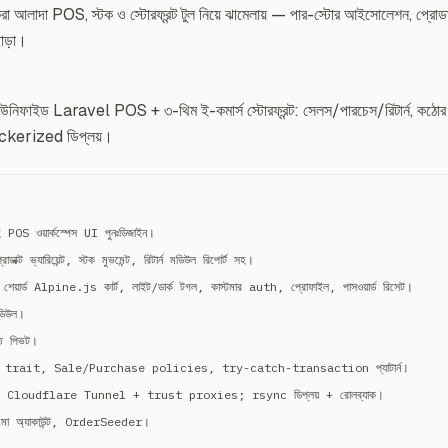
 আলাদা POS, স্টক ও স্টোরফ্রন্ট টুল নিয়ে ঝামেলায় — পার-স্টোর আইসোলেশন, প্রোডাকশন
াড়া।
নিফাইড Laravel POS + ৩-থিম ই-কমার্স স্টোরফ্রন্ট: সেলস/পারচেস/রিটার্ন, কঠো
ckerized ডিপ্লয়।
হ POS ওয়ার্কস্পেস UI পুনঃডিজাইন।
াক্ট ভ্যারিয়েন্ট, স্টক মুভমেন্ট, রিটার্ন মডিউল রিপোর্ট সহ।
 শেয়ার্ড Alpine.js কার্ট, লাইট/ডার্ক টগল, কাস্টমার auth, প্রোফাইল, পাসওয়ার্ড রিসেট।
িউল।
ে পিভট।
trait, Sale/Purchase policies, try-catch-transaction প্যাটার্ন।
 + Cloudflare Tunnel + trust proxies; rsync ডিপ্লয় + রোলব্যাক।
 ডেমো অ্যাকাউন্ট, OrderSeeder।