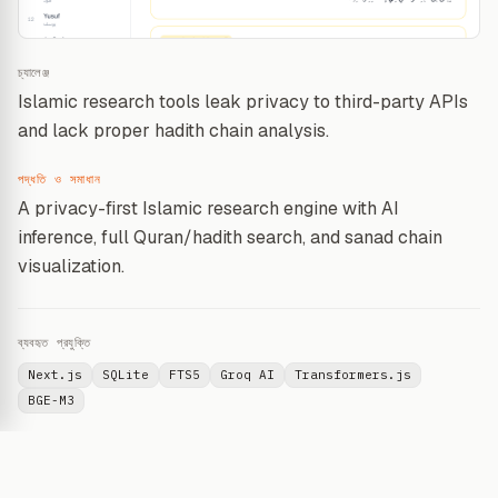
চ্যালেঞ্জ
Islamic research tools leak privacy to third-party APIs
and lack proper hadith chain analysis.
পদ্ধতি ও সমাধান
A privacy-first Islamic research engine with AI
inference, full Quran/hadith search, and sanad chain
visualization.
ব্যবহৃত প্রযুক্তি
Next.js
SQLite
FTS5
Groq AI
Transformers.js
BGE-M3