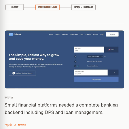
CLIENT
APPLICATION LAYER
MYSQL / DATABASE
চ্যালেঞ্জ
Small financial platforms needed a complete banking
backend including DPS and loan management.
পদ্ধতি ও সমাধান