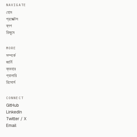
NAVIGATE
হোম
প্রজেক্টস
ব্লগ
রিজুমে
MORE
সম্পর্কে
জার্নি
ব্যবহার
গ্যালারি
রিসোর্স
CONNECT
GitHub
LinkedIn
Twitter / X
Email